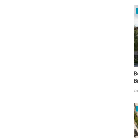
B
B
Öz