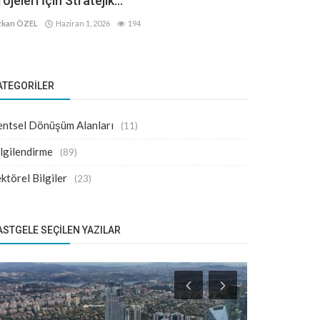
ojeleri İçin Stratejik...
kan ÖZEL
Haziran 1, 2026
194
ATEGORILER
ntsel Dönüşüm Alanları
(11)
lgilendirme
(89)
ktörel Bilgiler
(23)
ASTGELE SEÇILEN YAZILAR