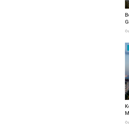
B
G
Öz
K
M
Öz