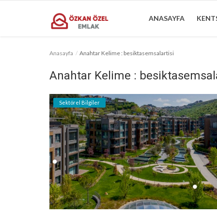
ANASAYFA
KENTS
Anasayfa
Anahtar Kelime : besiktasemsalartisi
Anasayfa
Anahtar Kelime : besiktasemsala
Kentsel Dönüşüm Alanları
Sektörel Bilgiler
Sektörel Bilgiler
Bilgilendirme
İletişim
Türkçe