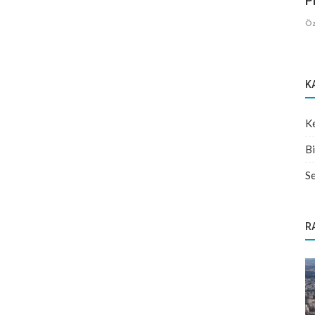
Pr
Öz
K
Ke
Bi
Se
R