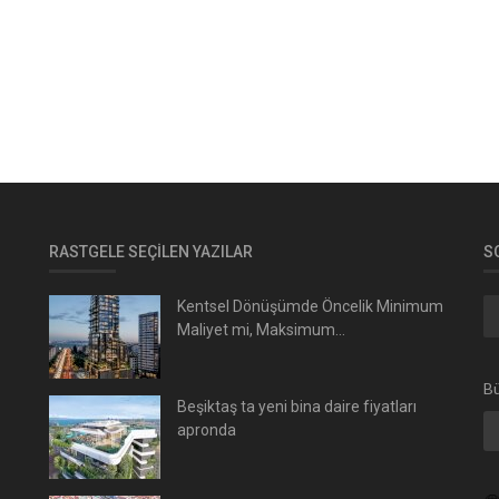
RASTGELE SEÇILEN YAZILAR
S
Kentsel Dönüşümde Öncelik Minimum
Maliyet mi, Maksimum...
Bü
Beşiktaş ta yeni bina daire fiyatları
apronda