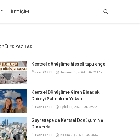
ME
İLETIŞIM
OPÜLER YAZILAR
Kentsel dönüşüme hisseli tapu engeli
Özkan ÖZEL
Temmuz 3, 2024
21167
Kentsel Dönüşüme Giren Binadaki
Daireyi Satmak mı Yoksa...
Özkan ÖZEL
Eylül 11, 2023
3972
Gayrettepe de Kentsel Dönüşüm Ne
Durumda.
Özkan ÖZEL
Kasım 20, 2022
3442