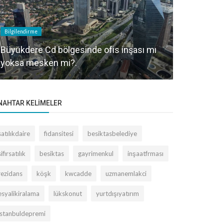
Bilgilendirme
Kentsel Dönüşu
Büyükdere Cd bölgesinde ofis inşası mı
Barbaros B
yoksa mesken mi?.
Ne Durum
NAHTAR KELIMELER
satılıkdaire
fidansitesi
besiktasbelediye
sifirsatılık
besiktas
gayrimenkul
inşaatfrması
rezidans
köşk
kwcadde
uzmanemlakci
esyalikiralama
lükskonut
yurtdışıyatırım
istanbuldepremi