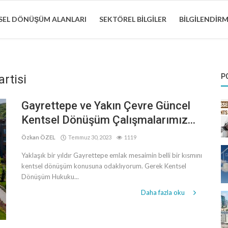
EL DÖNÜŞÜM ALANLARI
SEKTÖREL BILGILER
BILGILENDIR
rtisi
P
Gayrettepe ve Yakın Çevre Güncel
Kentsel Dönüşüm Çalışmalarımız...
Özkan ÖZEL
Temmuz 30, 2023
1119
Yaklaşık bir yıldır Gayrettepe emlak mesaimin belli bir kısmını
kentsel dönüşüm konusuna odaklıyorum. Gerek Kentsel
Dönüşüm Hukuku...
Daha fazla oku