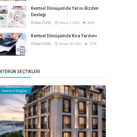
Kentsel Dönüşümde Yarısı Bizden
Desteği
Özkan ÖZEL
Mayıs 5, 2023
3054
Kentsel Dönüşümde Kira Yardımı
Özkan ÖZEL
Kasım 20, 2022
2739
DITÖRÜN SEÇTIKLERI
Sektörel Bilgiler