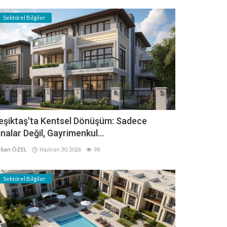
Sektörel Bilgiler
eşiktaş'ta Kentsel Dönüşüm: Sadece
inalar Değil, Gayrimenkul...
kan ÖZEL
Haziran 30, 2026
98
Sektörel Bilgiler