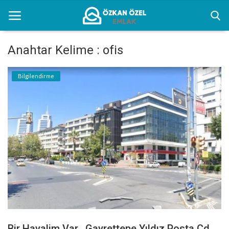
Anahtar Kelime : ofis
Anasayfa
Bilgilendirme
Kentsel Dönüşüm Alanları
Sektörel Bilgiler
Bilgilendirme
İletişim
Türkçe
Bir Hayalim Var.. Gayrettepe Yıldız Posta Cd