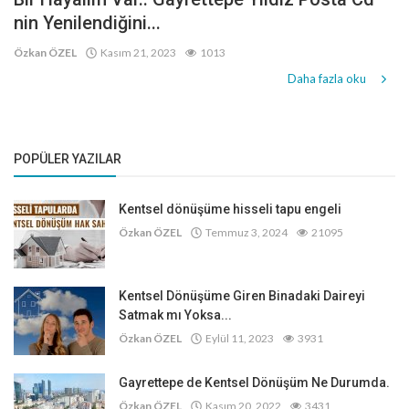
nin Yenilendiğini...
Özkan ÖZEL
Kasım 21, 2023
1013
Daha fazla oku
POPÜLER YAZILAR
Kentsel dönüşüme hisseli tapu engeli
Özkan ÖZEL
Temmuz 3, 2024
21095
Kentsel Dönüşüme Giren Binadaki Daireyi
Satmak mı Yoksa...
Özkan ÖZEL
Eylül 11, 2023
3931
Gayrettepe de Kentsel Dönüşüm Ne Durumda.
Özkan ÖZEL
Kasım 20, 2022
3431