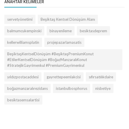
ANAHTAR KELIMELER
servetyönetimi
Beşiktaş Kentsel Dönüşüm Alanı
balmumcukempinski
binayenileme
besiktasdeprem
kellerwilliamsplatin
projepazarlamasatis
BeşiktaşKentselDönüşüm #BeşiktaşPremiumKonut
#EtilerKentselDönüşüm #BoğazManzaralıKonut
#StratejikGayrimenkul #PremiumGayrimenkul
yıldızpostacaddesi
gayrettepeemlakcisi
sıfırsatılıkdaire
boğazmanzaralırezidans
istanbulbosphorus
nisbetiye
besiktasemsalartisi