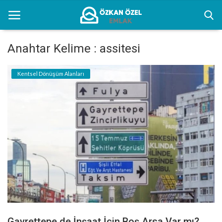
Anahtar Kelime : assitesi
Anasayfa
Kentsel Dönüşüm Alanları
Kentsel Dönüşüm Alanları
Sektörel Bilgiler
Bilgilendirme
İletişim
Türkçe
Gayrettepe de İnşaat İçin Boş Arsa Var mı?