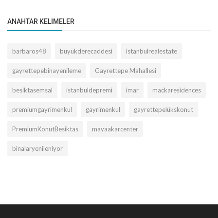
ANAHTAR KELIMELER
barbaros48
büyükderecaddesi
istanbulrealestate
gayrettepebinayenileme
Gayrettepe Mahallesi
besiktasemsal
istanbuldepremi
imar
mackaresidences
premiumgayrimenkul
gayrimenkul
gayrettepelükskonut
PremiumKonutBesiktas
mayaakarcenter
binalaryenileniyor