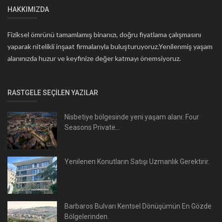
HAKKIMIZDA
Fiziksel ömrünü tamamlamış binanızı, doğru fiyatlama çalışmasını
yaparak nitelikli inşaat firmalarıyla buluşturuyoruz.Yenilenmiş yaşam
alanınızda huzur ve keyfinize değer katmayı önemsiyoruz.
RASTGELE SEÇILEN YAZILAR
Nisbetiye bölgesinde yeni yaşam alanı: Four
Seasons Private...
Yenilenen Konutların Satışı Uzmanlık Gerektirir.
Barbaros Bulvarı Kentsel Dönüşümün En Gözde
Bölgelerinden.