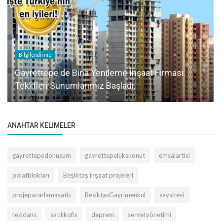
Bilgilendirme
Gayrettepe de Bina Yenileme İnşaat Firması
Teklifleri Sunumlarımız Başladı.
ANAHTAR KELIMELER
gayrettepedonusum
gayrettepelükskonut
emsalartisi
polatblokları
Beşiktaş inşaat projeleri
projepazarlamasatis
BesiktasGayrimenkul
saysitesi
rezidans
satılıkofis
deprem
servetyönetimi