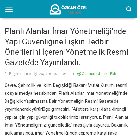
Planlı Alanlar İmar Yönetmeliği’nde
Yapı Güvenliğine İlişkin Tedbir
Anasayfa
Önerilerini İçeren Yönetmelik Resmi
Kentsel Dönüşüm Alanları
Gazete’de Yayımlandı.
Sektörel Bilgiler
Okuma Listesine Ekle
Bilgilendirme
Mayıs 20, 2023
1131
Bilgilendirme
Çevre, Şehircilik ve İklim Değişikliği Bakanı Murat Kurum, resmî
sosyal medya hesabından, Planlı Alanlar İmar Yönetmeliği’nde
İletişim
Değişiklik Yapılmasına Dair Yönetmeliğin Resmî Gazete’de
yayımlanarak yürürlüğe girmesini, “Afetlere karşı daha dirençli
yapılar için yapı güvenliği tedbirlerimizi artırıyoruz. Planlı Alanlar
Türkçe
İmar Yönetmeliğimizi güncelledik.” mesajıyla duyurdu. Bakanlık
açıklamasında, imar Yönetmeliği’nde depreme karşı ilave