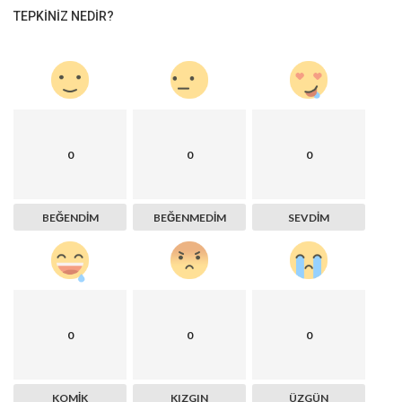
TEPKINIZ NEDIR?
0
0
0
BEĞENDIM
BEĞENMEDIM
SEVDIM
0
0
0
KOMIK
KIZGIN
ÜZGÜN