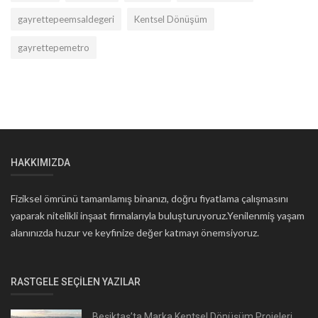
gayrettepeemsaldegeri
Kentsel Dönüşüm
gayrettepemetro
HAKKIMIZDA
Fiziksel ömrünü tamamlamış binanızı, doğru fiyatlama çalışmasını
yaparak nitelikli inşaat firmalarıyla buluşturuyoruz.Yenilenmiş yaşam
alanınızda huzur ve keyfinize değer katmayı önemsiyoruz.
RASTGELE SEÇILEN YAZILAR
Beşiktaş’ta Marka Kentsel Dönüşüm Projeleri