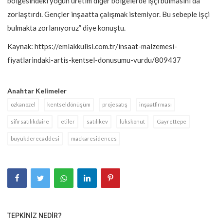
bölgesindeki yoğun üretim diğer bölgelerde işçi bulmasını da
zorlaştırdı. Gençler inşaatta çalışmak istemiyor. Bu sebeple işçi
bulmakta zorlanıyoruz” diye konuştu.
Kaynak: https://emlakkulisi.com.tr/insaat-malzemesi-
fiyatlarindaki-artis-kentsel-donusumu-vurdu/809437
Anahtar Kelimeler
ozkanozel
kentseldönüşüm
projesatış
inşaatfirması
sifirsatılıkdaire
etiler
satılıkev
lükskonut
Gayrettepe
büyükderecaddesi
mackaresidences
TEPKINIZ NEDIR?