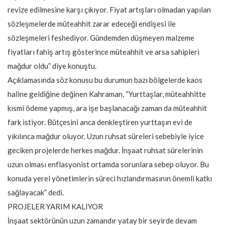
revize edilmesine karşı çıkıyor. Fiyat artışları olmadan yapılan
sözleşmelerde müteahhit zarar edeceği endişesi ile
sözleşmeleri feshediyor. Gündemden düşmeyen malzeme
fiyatları fahiş artış gösterince müteahhit ve arsa sahipleri
mağdur oldu” diye konuştu.
Açıklamasında söz konusu bu durumun bazı bölgelerde kaos
haline geldiğine değinen Kahraman, “Yurttaşlar, müteahhitte
kısmi ödeme yapmış, ara işe başlanacağı zaman da müteahhit
fark istiyor. Bütçesini anca denkleştiren yurttaşın evi de
yıkılınca mağdur oluyor. Uzun ruhsat süreleri sebebiyle iyice
geciken projelerde herkes mağdur. İnşaat ruhsat sürelerinin
uzun olması enflasyonist ortamda sorunlara sebep oluyor. Bu
konuda yerel yönetimlerin süreci hızlandırmasının önemli katkı
sağlayacak” dedi.
PROJELER YARIM KALIYOR
İnşaat sektörünün uzun zamandır yatay bir seyirde devam