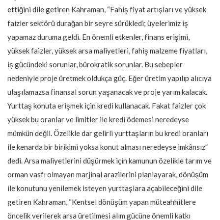
ettiğini dile getiren Kahraman, “Fahiş fiyat artışları ve yüksek
faizler sektörü durağan bir seyre sürükledi; üyelerimiz iş
yapamaz duruma geldi. En önemli etkenler, finans erişimi,
yüksek faizler, yüksek arsa maliyetleri, fahiş malzeme fiyatları,
iş gücündeki sorunlar, bürokratik sorunlar. Bu sebepler
nedeniyle proje üretmek oldukça güç. Eğer üretim yapılıp alıcıya
ulaşılamazsa finansal sorun yaşanacak ve proje yarım kalacak.
Yurttaş konuta erişmek için kredi kullanacak. Fakat faizler çok
yüksek bu oranlar ve limitler ile kredi ödemesi neredeyse
mümkün değil. Özelikle dar gelirli yurttaşların bu kredi oranları
ile kenarda bir birikimi yoksa konut alması neredeyse imkânsız”
dedi. Arsa maliyetlerini düşürmek için kamunun özelikle tarım ve
orman vasfı olmayan marjinal arazilerini planlayarak, dönüşüm
ile konutunu yenilemek isteyen yurttaşlara açabileceğini dile
getiren Kahraman, “Kentsel dönüşüm yapan müteahhitlere
öncelik verilerek arsa üretilmesi alım gücüne önemli katkı