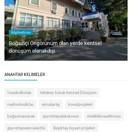
Bilgilendirme
Boğaziçi Öngörünüm olan yerde kentsel
dönüşüm olanakdışı.
ANAHTAR KELIMELER
İstanbulEmlak
Vefabey Sokak Kentsel Dönüşüm
realtorbesiktas
emsalartış
konutprojeleri
boğazmanzaralı
gayrettepelükskonut
nitelikliinsaatfirması
gayrettepeemsalartisi
Beşiktaş inşaat projeleri