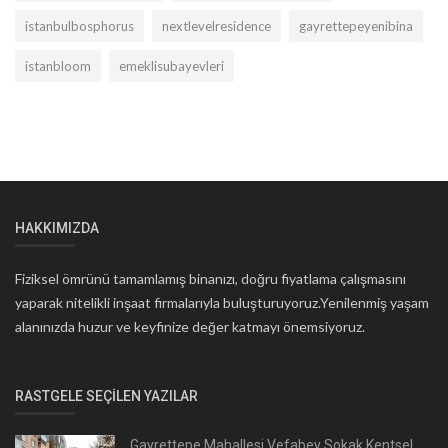
istanbulbosphorus
nextlevelresidence
gayrettepeyenibina
istanbloom
emeklisubayevleri
HAKKIMIZDA
Fiziksel ömrünü tamamlamış binanızı, doğru fiyatlama çalışmasını
yaparak nitelikli inşaat firmalarıyla buluşturuyoruz.Yenilenmiş yaşam
alanınızda huzur ve keyfinize değer katmayı önemsiyoruz.
RASTGELE SEÇILEN YAZILAR
Gayrettepe Mahallesi Vefabey Sokak Kentsel