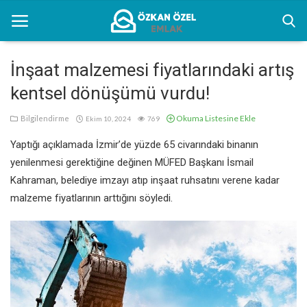
İnşaat malzemesi fiyatlarındaki artış
kentsel dönüşümü vurdu!
Anasayfa
Okuma Listesine Ekle
Bilgilendirme
Ekim 10, 2024
769
Kentsel Dönüşüm Alanları
Yaptığı açıklamada İzmir’de yüzde 65 civarındaki binanın
Sektörel Bilgiler
yenilenmesi gerektiğine değinen MÜFED Başkanı İsmail
Kahraman, belediye imzayı atıp inşaat ruhsatını verene kadar
Bilgilendirme
malzeme fiyatlarının arttığını söyledi.
İletişim
Türkçe