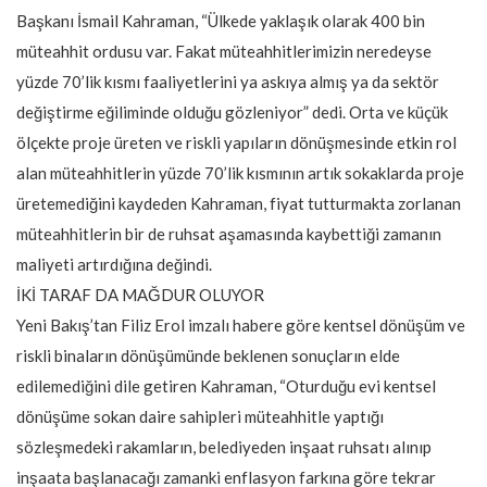
Başkanı İsmail Kahraman, “Ülkede yaklaşık olarak 400 bin
müteahhit ordusu var. Fakat müteahhitlerimizin neredeyse
yüzde 70’lik kısmı faaliyetlerini ya askıya almış ya da sektör
değiştirme eğiliminde olduğu gözleniyor” dedi. Orta ve küçük
ölçekte proje üreten ve riskli yapıların dönüşmesinde etkin rol
alan müteahhitlerin yüzde 70’lik kısmının artık sokaklarda proje
üretemediğini kaydeden Kahraman, fiyat tutturmakta zorlanan
müteahhitlerin bir de ruhsat aşamasında kaybettiği zamanın
maliyeti artırdığına değindi.
İKİ TARAF DA MAĞDUR OLUYOR
Yeni Bakış’tan Filiz Erol imzalı habere göre kentsel dönüşüm ve
riskli binaların dönüşümünde beklenen sonuçların elde
edilemediğini dile getiren Kahraman, “Oturduğu evi kentsel
dönüşüme sokan daire sahipleri müteahhitle yaptığı
sözleşmedeki rakamların, belediyeden inşaat ruhsatı alınıp
inşaata başlanacağı zamanki enflasyon farkına göre tekrar