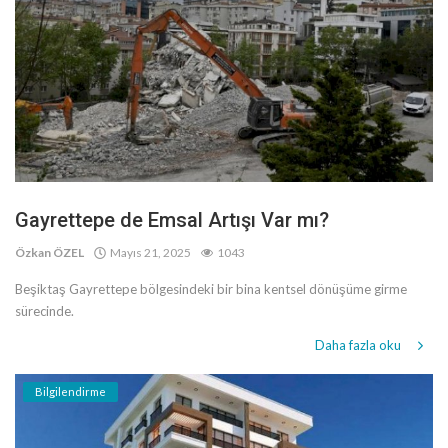
Gayrettepe de Emsal Artışı Var mı?
Özkan ÖZEL
Mayıs 21, 2025
1043
Beşiktaş Gayrettepe bölgesindeki bir bina kentsel dönüşüme girme
sürecinde.
Daha fazla oku
Bilgilendirme