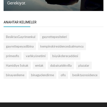
Gerekiyor.
ANAHTAR KELIMELER
BesiktasGayrimenkul
gayrettepesiteleri
gayrettepeyaslibina
kempinskiresidencesbalmumcu
primeofis
varlıkyönetimi
büyükderecaddesi
Hamidiye Sokak
emlak
dubaisatılıkvilla
plazalar
binayenileme
binaguclendirme
ofis
besiktasresidence