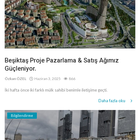
Beşiktaş Proje Pazarlama & Satış Ağımız
Güçleniyor.
Özkan ÖZEL
Haziran 3, 2025
866
İki hafta önce iki farklı mülk sahibi benimle iletişime geçti.
Daha fazla oku
Bilgilendirme