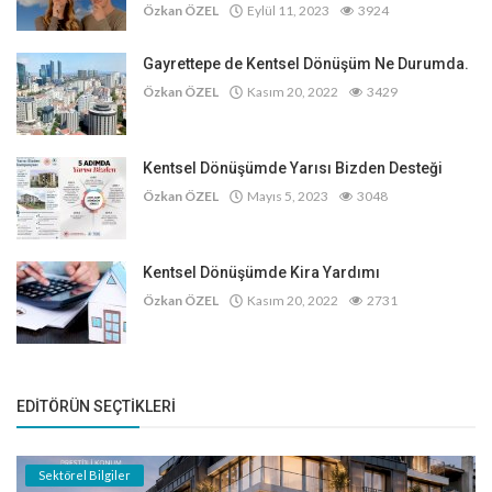
Özkan ÖZEL
Eylül 11, 2023
3924
Gayrettepe de Kentsel Dönüşüm Ne Durumda.
Özkan ÖZEL
Kasım 20, 2022
3429
Kentsel Dönüşümde Yarısı Bizden Desteği
Özkan ÖZEL
Mayıs 5, 2023
3048
Kentsel Dönüşümde Kira Yardımı
Özkan ÖZEL
Kasım 20, 2022
2731
EDITÖRÜN SEÇTIKLERI
Sektörel Bilgiler