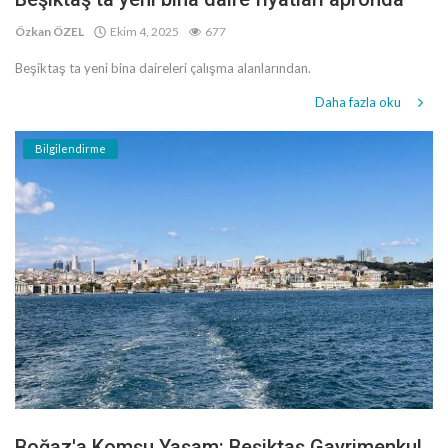
Özkan ÖZEL
Ekim 4, 2025
677
Beşiktaş ta yeni bina daireleri çalışma alanlarından.
Daha fazla oku
Bilgilendirme
Boğaz'a Komşu Yaşam: Beşiktaş Gayrimenkul