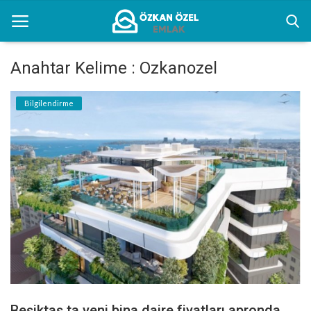
Anahtar Kelime : Ozkanozel
Anasayfa
Bilgilendirme
Kentsel Dönüşüm Alanları
Sektörel Bilgiler
Bilgilendirme
İletişim
Türkçe
Beşiktaş ta yeni bina daire fiyatları apronda