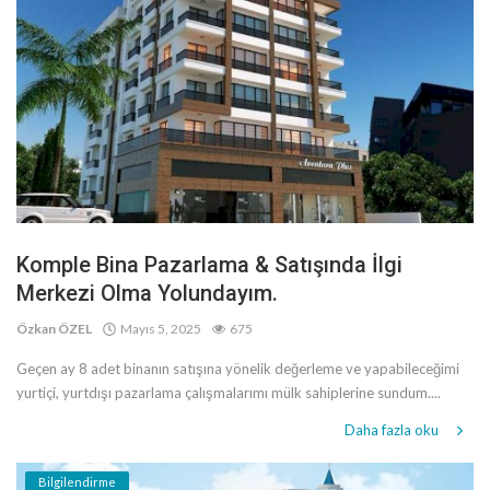
Komple Bina Pazarlama & Satışında İlgi
Merkezi Olma Yolundayım.
Özkan ÖZEL
Mayıs 5, 2025
675
Geçen ay 8 adet binanın satışına yönelik değerleme ve yapabileceğimi
yurtiçi, yurtdışı pazarlama çalışmalarımı mülk sahiplerine sundum....
Daha fazla oku
Bilgilendirme