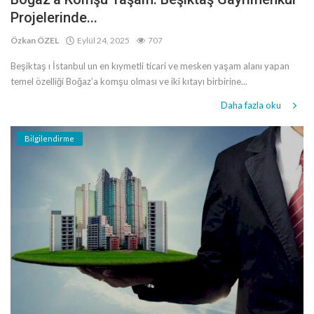
Projelerinde...
Özkan ÖZEL
Eylül 24, 2025
707
Beşiktaş ı İstanbul un en kıymetli ticari ve mesken yaşam alanı yapan
temel özelliği Boğaz’a komşu olması ve iki kıtayı birbirine...
Daha fazla oku
Bilgilendirme