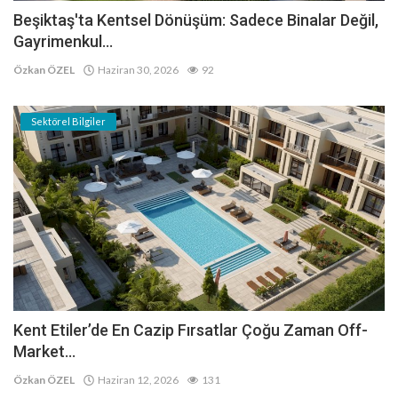
Beşiktaş'ta Kentsel Dönüşüm: Sadece Binalar Değil,
Gayrimenkul...
Özkan ÖZEL
Haziran 30, 2026
92
Sektörel Bilgiler
Kent Etiler’de En Cazip Fırsatlar Çoğu Zaman Off-
Market...
Özkan ÖZEL
Haziran 12, 2026
131