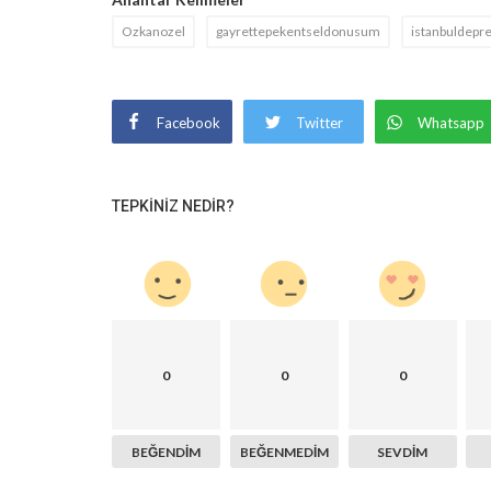
Ozkanozel
gayrettepekentseldonusum
istanbuldepr
Facebook
Twitter
Whatsapp
TEPKINIZ NEDIR?
0
0
0
BEĞENDIM
BEĞENMEDIM
SEVDIM