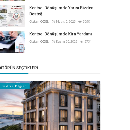
Kentsel Dönüşümde Yarısı Bizden
Desteği
Özkan ÖZEL
Mayıs 5, 2023
3050
Kentsel Dönüşümde Kira Yardımı
Özkan ÖZEL
Kasım 20, 2022
2734
DITÖRÜN SEÇTIKLERI
Sektörel Bilgiler