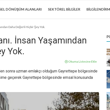
EL DÖNÜŞÜM ALANLARI
SEKTÖREL BILGILER
BILGILENDIR
ndan Daha Değerli Hiçbir Şey Yok.
P
nı. İnsan Yaşamından
ey Yok.
Okuma Listesine Ekle
inden sonra uzman emlakçı olduğum Gayrettepe bölgesinde
etişime geçerek Gayrettepe bölgesinde emsal konusunda