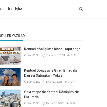
ME
İLETIŞIM
OPÜLER YAZILAR
Kentsel dönüşüme hisseli tapu engeli
Özkan ÖZEL
Temmuz 3, 2024
21113
Kentsel Dönüşüme Giren Binadaki
Daireyi Satmak mı Yoksa...
Özkan ÖZEL
Eylül 11, 2023
3939
Gayrettepe de Kentsel Dönüşüm Ne
Durumda.
Özkan ÖZEL
Kasım 20, 2022
3434