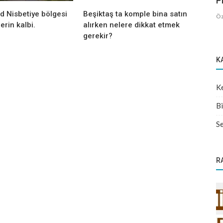
Pr
d Nisbetiye bölgesi
Beşiktaş ta komple bina satın
Öz
erin kalbi.
alırken nelere dikkat etmek
gerekir?
K
Ke
Bi
Se
R