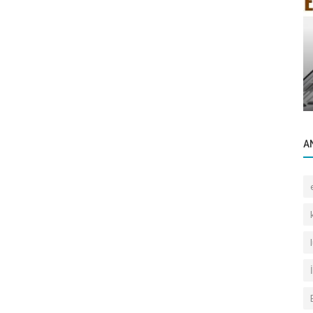
Bilgilendirme
Mevcut
Beşiktaş Belediyesi Kentsel Dönüşüm
Müdürlüğü Hizmet Veriyor.
A