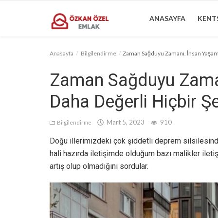
ANASAYFA
KENTS
Anasayfa
Bilgilendirme
Zaman Sağduyu Zamanı. İnsan Yaşamı
Anasayfa
Zaman Sağduyu Zama
Kentsel Dönüşüm Alanları
Daha Değerli Hiçbir Ş
Sektörel Bilgiler
Mart 5, 2023
910
Bilgilendirme
Bilgilendirme
Doğu illerimizdeki çok şiddetli deprem silsiles
İletişim
hali hazırda iletişimde olduğum bazı malikler il
artış olup olmadığını sordular.
Türkçe