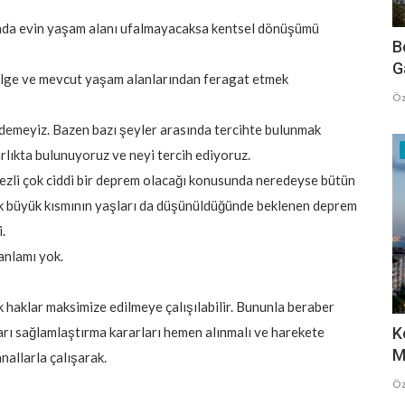
ında evin yaşam alanı ufalmayacaksa kentsel dönüşümü
B
G
bölge ve mevcut yaşam alanlarından feragat etmek
Öz
demeyiz. Bazen bazı şeyler arasında tercihte bulunmak
arlıkta bulunuyoruz ve neyi tercih ediyoruz.
zli çok ciddi bir deprem olacağı konusunda neredeyse bütün
 büyük kısmının yaşları da düşünüldüğünde beklenen deprem
.
anlamı yok.
 haklar maksimize edilmeye çalışılabilir. Bununla beraber
 sağlamlaştırma kararları hemen alınmalı ve harekete
K
M
nallarla çalışarak.
Öz