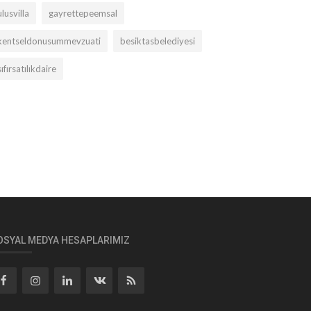
ulusvilla
gayrettepeemsal
kentseldonusummevzuati
besiktasbelediyesi
sıfırsatılıkdaire
OSYAL MEDYA HESAPLARIMIZ