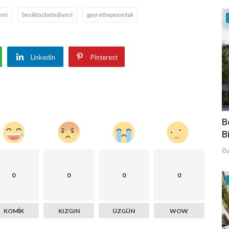
emi
besiktasbelediyesi
gayrettepeemlak
Linkedin
Pinterest
B
B
Öz
0
0
0
0
KOMIK
KIZGIN
ÜZGÜN
WOW