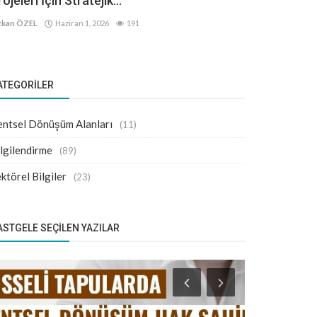
ojeleri İçin Stratejik...
kan ÖZEL
Haziran 1, 2026
191
ATEGORILER
ntsel Dönüşüm Alanları
(11)
lgilendirme
(89)
ktörel Bilgiler
(23)
ASTGELE SEÇILEN YAZILAR