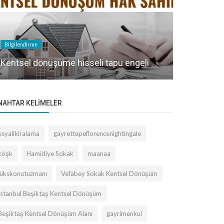
Bilgilendirme
Bilgilendirme
Kentsel Dö
Kentsel dönüşüme hisseli tapu engeli
Satmak mı 
NAHTAR KELIMELER
esyalikiralama
gayrettepeflorencenightingale
köşk
Hamidiye Sokak
maanaa
lükskonutuzmanı
Vefabey Sokak Kentsel Dönüşüm
İstanbul Beşiktaş Kentsel Dönüşüm
Beşiktaş Kentsel Dönüşüm Alanı
gayrimenkul