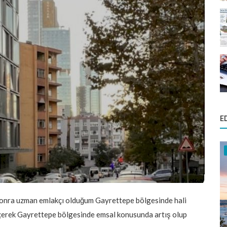
E
n sonra uzman emlakçı olduğum Gayrettepe bölgesinde hali
geçerek Gayrettepe bölgesinde emsal konusunda artış olup