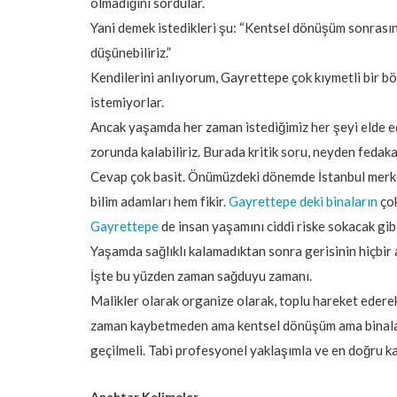
olmadığını sordular.
Yani demek istedikleri şu: “Kentsel dönüşüm sonras
düşünebiliriz.”
Kendilerini anlıyorum, Gayrettepe çok kıymetli bir 
istemiyorlar.
Ancak yaşamda her zaman istediğimiz her şeyi elde e
zorunda kalabiliriz. Burada kritik soru, neyden fedak
Cevap çok basit. Önümüzdeki dönemde İstanbul merke
bilim adamları hem fikir.
Gayrettepe deki binaların
çok
Gayrettepe
de insan yaşamını ciddi riske sokacak gibi
Yaşamda sağlıklı kalamadıktan sonra gerisinin hiçbir 
İşte bu yüzden zaman sağduyu zamanı.
Malikler olarak organize olarak, toplu hareket ederek
zaman kaybetmeden ama kentsel dönüşüm ama binaları
geçilmeli. Tabi profesyonel yaklaşımla ve en doğru ka
Anahtar Kelimeler