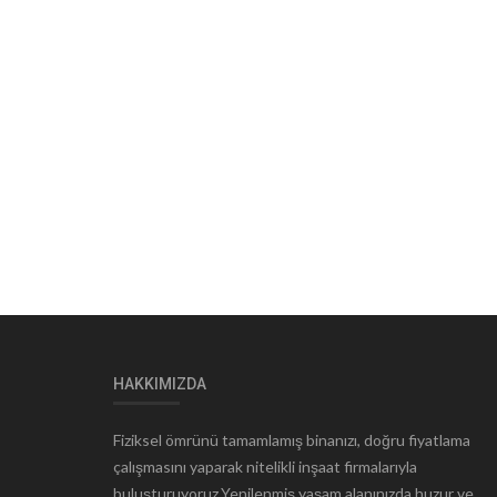
HAKKIMIZDA
Fiziksel ömrünü tamamlamış binanızı, doğru fiyatlama
çalışmasını yaparak nitelikli inşaat firmalarıyla
buluşturuyoruz.Yenilenmiş yaşam alanınızda huzur ve