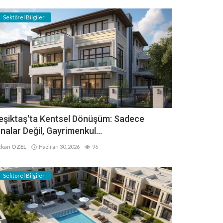
Sektörel Bilgiler
eşiktaş'ta Kentsel Dönüşüm: Sadece
inalar Değil, Gayrimenkul...
kan ÖZEL
Haziran 30, 2026
96
Sektörel Bilgiler