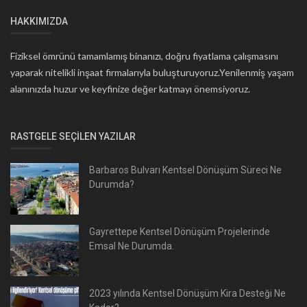
HAKKIMIZDA
Fiziksel ömrünü tamamlamış binanızı, doğru fiyatlama çalışmasını
yaparak nitelikli inşaat firmalarıyla buluşturuyoruz.Yenilenmiş yaşam
alanınızda huzur ve keyfinize değer katmayı önemsiyoruz.
RASTGELE SEÇILEN YAZILAR
Barbaros Bulvarı Kentsel Dönüşüm Süreci Ne
Durumda?
Gayrettepe Kentsel Dönüşüm Projelerinde
Emsal Ne Durumda.
2023 yılında Kentsel Dönüşüm Kira Desteği Ne