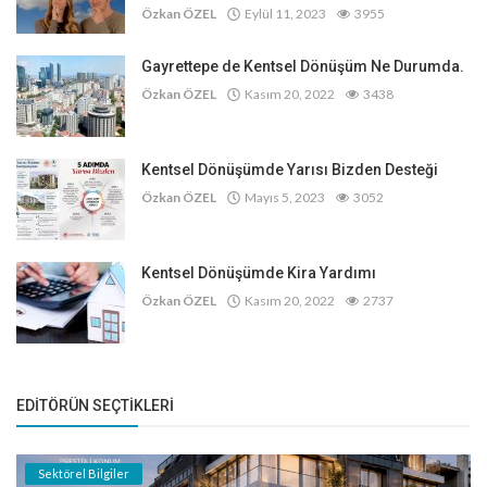
Özkan ÖZEL
Eylül 11, 2023
3955
Gayrettepe de Kentsel Dönüşüm Ne Durumda.
Özkan ÖZEL
Kasım 20, 2022
3438
Kentsel Dönüşümde Yarısı Bizden Desteği
Özkan ÖZEL
Mayıs 5, 2023
3052
Kentsel Dönüşümde Kira Yardımı
Özkan ÖZEL
Kasım 20, 2022
2737
EDITÖRÜN SEÇTIKLERI
Sektörel Bilgiler