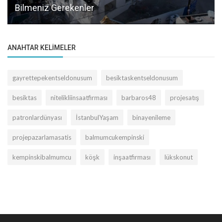
Bilmeniz Gerekenler
ANAHTAR KELIMELER
gayrettepekentseldonusum
besiktaskentseldonusum
besiktas
nitelikliinsaatfirması
barbaros48
projesatış
patronlardünyası
İstanbulYaşam
binayenileme
projepazarlamasatis
balmumcukempinski
kempinskibalmumcu
köşk
inşaatfirması
lükskonut