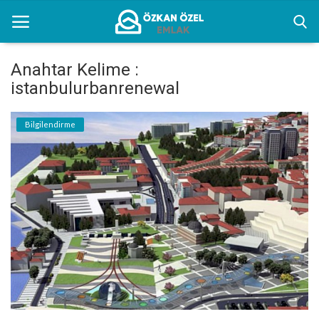
Anahtar Kelime :
istanbulurbanrenewal
Anasayfa
Bilgilendirme
Kentsel Dönüşüm Alanları
Sektörel Bilgiler
Bilgilendirme
İletişim
Türkçe