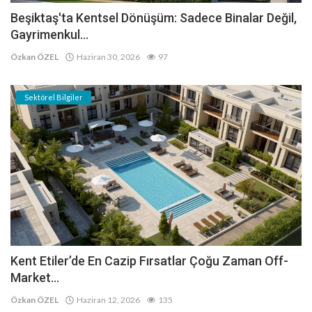
Beşiktaş'ta Kentsel Dönüşüm: Sadece Binalar Değil,
Gayrimenkul...
Özkan ÖZEL
Haziran 30, 2026
97
Sektörel Bilgiler
Kent Etiler’de En Cazip Fırsatlar Çoğu Zaman Off-
Market...
Özkan ÖZEL
Haziran 12, 2026
135