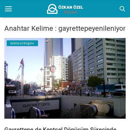
Anahtar Kelime : gayrettepeyenileniyor
Anasayfa
Sektörel Bilgiler
Kentsel Dönüşüm Alanları
Sektörel Bilgiler
Bilgilendirme
İletişim
Türkçe
Gayrettepe de Kentsel Dönüşüm Sürecinde