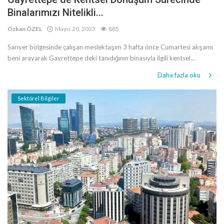
Binalarımızı Nitelikli...
Özkan ÖZEL
Mayıs 20, 2023
885
Sarıyer bölgesinde çalışan meslektaşım 3 hafta önce Cumartesi akşamı
beni arayarak Gayrettepe deki tanıdığının binasıyla ilgili kentsel...
Daha fazla oku
Sektörel Bilgiler