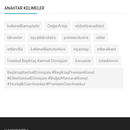
ANAHTAR KELIMELER
kellerwilliamsplatin
DeğerArtışı
nisbetiyecaddesi
lüksevler
eşyalılüksdaire
polatexclusive
etiler
etilervilla
kellerwilliamsturkiye
nişantaşı
etileralkent
İstanbul Beşiktaş Kentsel Dönüşüm
kwcadde
istanbloom
BeşiktaşKentselDönüşüm #BeşiktaşPremiumKonut
#EtilerKentselDönüşüm #BoğazManzaralıKonut
#StratejikGayrimenkul #PremiumGayrimenkul