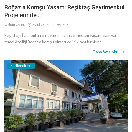
Boğaz'a Komşu Yaşam: Beşiktaş Gayrimenkul
Projelerinde...
Özkan ÖZEL
Eylül 24, 2025
707
Beşiktaş ı İstanbul un en kıymetli ticari ve mesken yaşam alanı yapan
temel özelliği Boğaz’a komşu olması ve iki kıtayı birbirine...
Daha fazla oku
Bilgilendirme