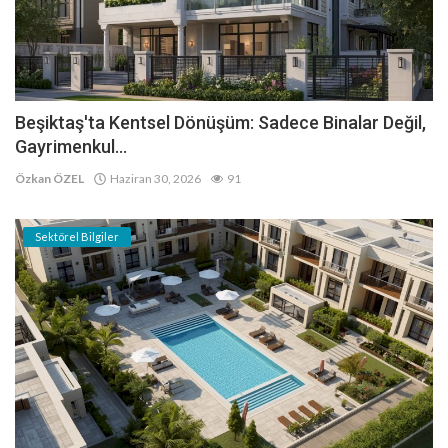
Beşiktaş'ta Kentsel Dönüşüm: Sadece Binalar Değil,
Gayrimenkul...
Özkan ÖZEL
Haziran 30, 2026
91
Sektörel Bilgiler