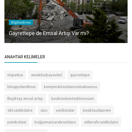
Bilgilendirme
Gayrettepe de Emsal Artışı Var mı?
ANAHTAR KELIMELER
nispetiye
emeklisubayevleri
gayrettepe
binaguclendirme
kempinskiresidencesbalmumcu
Beşiktaş emsal artışı
besiktaskentseldonusum
sıfırsatılıkdaire
ulus
yenibinalar
besiktasdeprem
peteksitesi
boğazmanzaralırezidans
etilersıfırsatılıkdaire