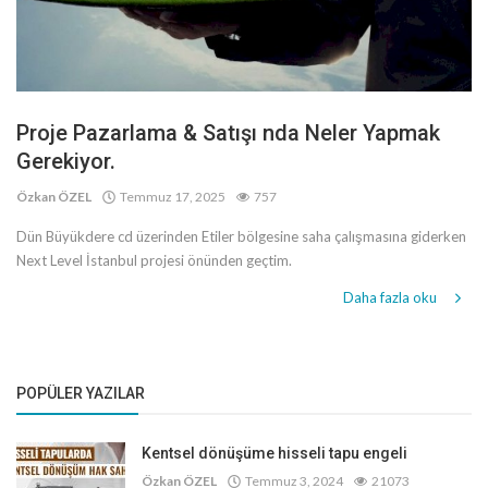
Proje Pazarlama & Satışı nda Neler Yapmak
Gerekiyor.
Özkan ÖZEL
Temmuz 17, 2025
757
Dün Büyükdere cd üzerinden Etiler bölgesine saha çalışmasına giderken
Next Level İstanbul projesi önünden geçtim.
Daha fazla oku
POPÜLER YAZILAR
Kentsel dönüşüme hisseli tapu engeli
Özkan ÖZEL
Temmuz 3, 2024
21073