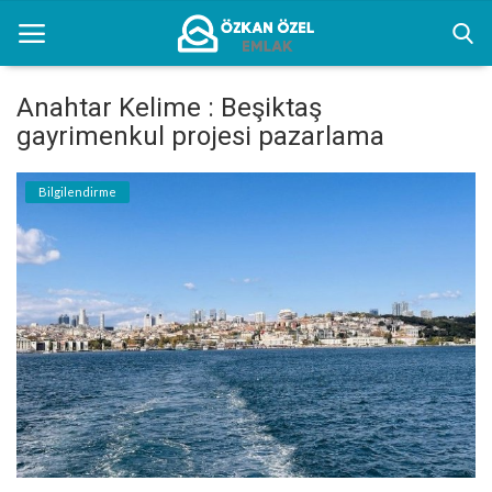
Anahtar Kelime : Beşiktaş
gayrimenkul projesi pazarlama
Anasayfa
Bilgilendirme
Kentsel Dönüşüm Alanları
Sektörel Bilgiler
Bilgilendirme
İletişim
Türkçe