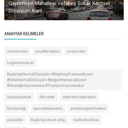
Gayrettepe Mahallesi Vefabey Sokak Kentsel
Dönüşüm Alanı
ANAHTAR KELIMELER
imardurumu
esyalikiralama
projessatis
boğazmanzaralı
BeşiktaşKentselDönüşüm #BeşiktaşPremiumKonut
#EtilerKentselDönüşüm #BoğazManzaralıKonut
#StratejikGayrimenkul #PremiumGayrimenkul
besiktasemlak
sifirsatılık
etilersıfırsatılıkdaire
kiradesteği
gayrettepemetro
premiumgayrimenkul
plazaofisi
Beşiktaş emsal artışı
realtorbesiktas