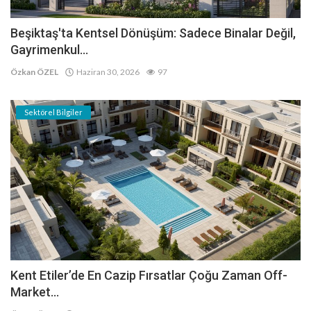
Beşiktaş'ta Kentsel Dönüşüm: Sadece Binalar Değil,
Gayrimenkul...
Özkan ÖZEL
Haziran 30, 2026
97
Sektörel Bilgiler
Kent Etiler’de En Cazip Fırsatlar Çoğu Zaman Off-
Market...