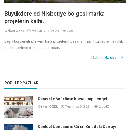
Büyükdere cd Nisbetiye bölgesi marka
projelerin kalbi.
Özkan ÖZEL
Ağustos 27, 2025
706
Beşiktaş genelinde yeni bina projelerin pazarlanması hizmeti emlakçılık
faaliyetlerimin odak alanlarından.
Daha fazla oku
POPÜLER YAZILAR
Kentsel dönüşüme hisseli tapu engeli
Özkan ÖZEL
Temmuz 3, 2024
21145
Kentsel Dönüşüme Giren Binadaki Daireyi