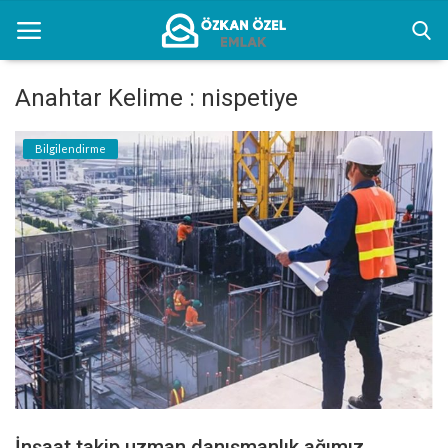
Anahtar Kelime : nispetiye
Anasayfa
Bilgilendirme
Kentsel Dönüşüm Alanları
Sektörel Bilgiler
Bilgilendirme
İletişim
Türkçe
İnşaat takip uzman danışmanlık ağımız